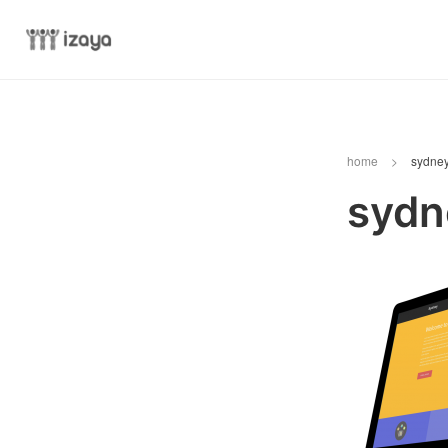
home
>
sydney
sydn